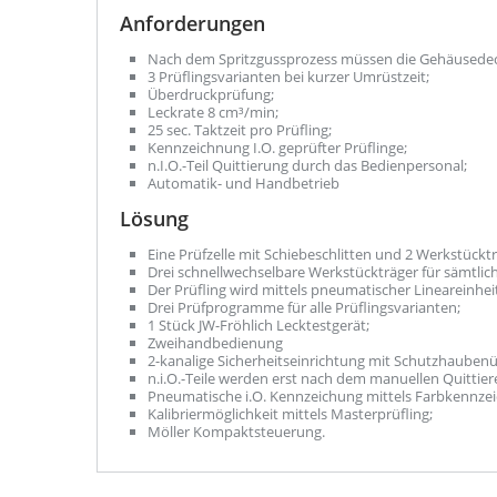
Anforderungen
Nach dem Spritzgussprozess müssen die Gehäusedecke
3 Prüflingsvarianten bei kurzer Umrüstzeit;
Überdruckprüfung;
Leckrate 8 cm³/min;
25 sec. Taktzeit pro Prüfling;
Kennzeichnung I.O. geprüfter Prüflinge;
n.I.O.-Teil Quittierung durch das Bedienpersonal;
Automatik- und Handbetrieb
Lösung
Eine Prüfzelle mit Schiebeschlitten und 2 Werkstück
Drei schnellwechselbare Werkstückträger für sämtlich
Der Prüfling wird mittels pneumatischer Lineareinhei
Drei Prüfprogramme für alle Prüflingsvarianten;
1 Stück JW-Fröhlich Lecktestgerät;
Zweihandbedienung
2-kanalige Sicherheitseinrichtung mit Schutzhaube
n.i.O.-Teile werden erst nach dem manuellen Quittier
Pneumatische i.O. Kennzeichung mittels Farbkennze
Kalibriermöglichkeit mittels Masterprüfling;
Möller Kompaktsteuerung.