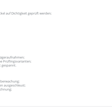
l auf Dichtigkeit geprüft werden;
trägeraufnahmen;
e Prüflingsvarianten;
t gespannt.
nüberwachung;
en ausgeschleust;
ichnung;